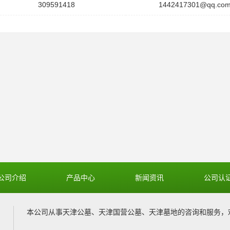
309591418
1442417301@qq.co
公司介绍
产品中心
新闻资讯
公司认
本公司从事
天津公墓
、
天津国营公墓
、
天津墓地
的咨询和服务，