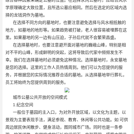
学原理确定大致位置，且所选公墓应相同。然后在选定的区域内选
择的龙钱洞作为墓地。
在选择不同方向的墓地时，也要注意避免选择与风水相抵触的
地方，如墓地的地形等。如果趋势被打破，老人很容易被埋葬在这
里。如果墓地的另一边有山压迫，子孙后代就不会繁荣昌盛。
在选择墓地时，也要注意避开面对墓地的巍峨山峰，特别是相
对不平的山峰，形成鲜明的突起，这将导致后代家中频频发生不
幸。我们在选择墓地时必须避免这种情况。选择墓地时，永安墓地
是您的选择。这里的工作人员热情周到。他们可以为您提供的服
务，并根据您的实际情况推荐合适的墓地。从选择墓地举行葬礼，
员工将始终为您提供周到的服务。
城市公墓公共开放的空间模式
1.纪念空间
一般位于墓园的主入口，为对外开放区域，以文化为主题，以
景观为主要表现手法，满足参观、教育、休闲等公共功能。如:可供
周边居民休闲散步、健身活动，图同城市广场。同时也是一条参