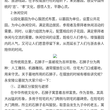
观、旅游线路，在学校或旅行社的组织下，来到墓园，感受中国传
统的“忠”、“孝”文化，感悟人生，平静心灵。
2.休闲空间
公园化墓园为中心簇团式布置，以墓园为单位，设置公共花
园，为中心休闲空间，满足周边居民、参观者及祭拜者休闲活动的
需要。同时，以墓穴组团为单元，配置相应的子花园，满足祭拜者
休闲与交流的需要。休闲空间的设置，既吸引人们参与，增强墓园
内的人气，又可让人们愿意停留下来，从而延长了人们与浙去亲人
陪伴的时间。
在传统观念里，石狮子一直被视为吉祥圣物，石狮子分为两
种：人工雕刻、机器雕刻。通常摆放在公司、住宅大门口或墓地，
用来守灵。关于墓地所用的石狮子，在摆放的时候有哪些讲究呢？
永安陵公墓就为大家介绍一下：
①、正确区分狻猊与避邪
在中华传统文化中，石狮子寓意着吉祥富贵。作为圣物，其高
大凶猛的形象，多用于阳宅的大门两侧与阴宅的墓碑旁。在阳宅的
大门两侧，所立的石狮子名叫狻猊，取意自龙生九子中的老五，寓