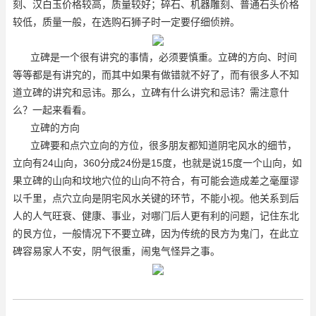
刻、汉白玉价格较高，质量较好；碎石、机器雕刻、普通石头价格
较低，质量一般，在选购石狮子时一定要仔细侦辨。
立碑是一个很有讲究的事情，必须要慎重。立碑的方向、时间
等等都是有讲究的，而其中如果有做错就不好了，而有很多人不知
道立碑的讲究和忌讳。那么，立碑有什么讲究和忌讳？需注意什
么？一起来看看。
立碑的方向
立碑要和点穴立向的方位，很多朋友都知道阴宅风水的细节，
立向有24山向，360分成24份是15度，也就是说15度一个山向，如
果立碑的山向和坟地穴位的山向不符合，有可能会造成差之毫厘谬
以千里，点穴立向是阴宅风水关键的环节，不能小视。他关系到后
人的人气旺衰、健康、事业，对哪门后人更有利的问题，记住东北
的艮方位，一般情况下不要立碑，因为传统的艮方为鬼门，在此立
碑容易家人不安，阴气很重，闹鬼气怪异之事。