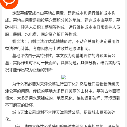
薪酬、水电费、固定资产折旧等
定型墓经营成本由墓地占用费、建造成本和运行维护成本构
成。墓地占用费是指按墓穴面积分摊的地价。建造成本由墓基、墓
碑材料、建造人员职工薪酬等构成。运行维护成本由日常维护人员
职工薪酬、水电费、固定资产折旧等构成。
剩余法：用剩余法评估墓地地价时，不动产总价的确定采用收
益法进行计算，考虑因素与上述收益还原法相同。
墓地评估由于其特殊性，本文仅为对墓地评估的浅谈
国营公
墓
，实际作业时不可一概而论，具体问题，具体分析，结合实际情
况才能作出较为正确的判断
为什么有必要对
天津公墓
进行园丁化？然后我们要谈谈传统天
津公墓的问题。传统的墓地大多建在美丽的山林中。墓碑占地面积
很大，大多是用水泥铺成的。地表风化，植被遭到破坏，环境遭到
不可磨灭的破坏。
城市天津公墓规划不合理
天津国营公墓
，招致城市景观破碎
化。
目前，我国大多数公墓使用的是过去遗留下来的墓地，没有统