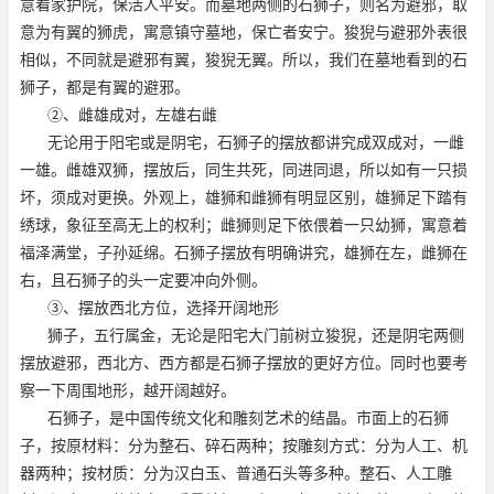
意看家护院，保活人平安。而墓地两侧的石狮子，则名为避邪，取
意为有翼的狮虎，寓意镇守墓地，保亡者安宁。狻猊与避邪外表很
相似，不同就是避邪有翼，狻猊无翼。所以，我们在墓地看到的石
狮子，都是有翼的避邪。
②、雌雄成对，左雄右雌
无论用于阳宅或是阴宅，石狮子的摆放都讲究成双成对，一雌
一雄。雌雄双狮，摆放后，同生共死，同进同退，所以如有一只损
坏，须成对更换。外观上，雄狮和雌狮有明显区别，雄狮足下踏有
绣球，象征至高无上的权利；雌狮则足下依偎着一只幼狮，寓意着
福泽满堂，子孙延绵。石狮子摆放有明确讲究，雄狮在左，雌狮在
右，且石狮子的头一定要冲向外侧。
③、摆放西北方位，选择开阔地形
狮子，五行属金，无论是阳宅大门前树立狻猊，还是阴宅两侧
摆放避邪，西北方、西方都是石狮子摆放的更好方位。同时也要考
察一下周围地形，越开阔越好。
石狮子，是中国传统文化和雕刻艺术的结晶。市面上的石狮
子，按原材料：分为整石、碎石两种；按雕刻方式：分为人工、机
器两种；按材质：分为汉白玉、普通石头等多种。整石、人工雕