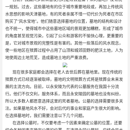
一规划。过去，这些墓地有的位于城市重要地段或，再加上传统风
水思想的影响
天津墓地
，有的死者亲属不惜一切代价为死者在市区
购买了“风水宝地”。他们随意选择墓地的位置，墓地的结构和设计
也不统一，使得城市中这些墓地区域的景观更加糟糕，形成了城市
的角度甚至视觉污染，引起了公众和游客的不愉快心理，更重要的
是，它对城市景观的完整性是有害的。其他一些落后的风水观念，
使一些地区在殡葬过程中占用了山顶和城郊田野的肥沃土地，人为
地使周边土地荒芜，造成墓地土地的严重浪费。
现在很多家庭都会选择在老人去世后葬在墓地里。现在传统的
殡葬方式已经逐渐被取缔，墓地的文明殡葬方式将是殡葬业未来发
展的主流方向。目前，以永安陵为代表的公墓服务在我国十分流
行。他们不仅交利，服务体系，而且永安陵园的墓地也没有纠纷，
所以大多数人都愿意选择这里的死者墓地。公墓的选择需要很多关
注。如果墓地风水不好，会对后代的事业和家庭产生很大的影响。
在选择墓地时，我们需要注意以下几个问题。
在选择公墓时，不仅要考虑一个因素来确定公墓的位置，还要
综合各种因素来确定公墓的位置。在选择永冈公墓时，应结合风水